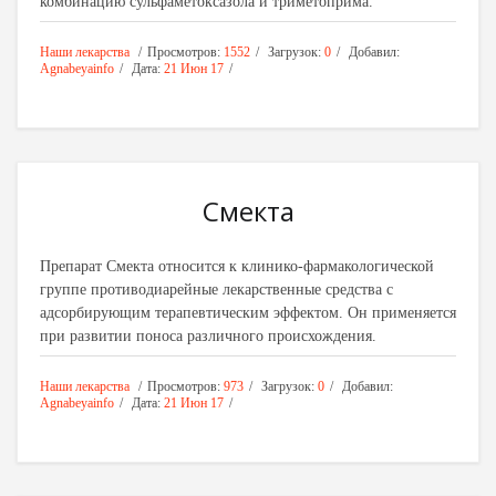
комбинацию сульфаметоксазола и триметоприма.
Наши лекарства
Просмотров:
1552
Загрузок:
0
Добавил:
Agnabeyainfo
Дата:
21 Июн 17
Смекта
Препарат Смекта относится к клинико-фармакологической
группе противодиарейные лекарственные средства с
адсорбирующим терапевтическим эффектом. Он применяется
при развитии поноса различного происхождения.
Наши лекарства
Просмотров:
973
Загрузок:
0
Добавил:
Agnabeyainfo
Дата:
21 Июн 17