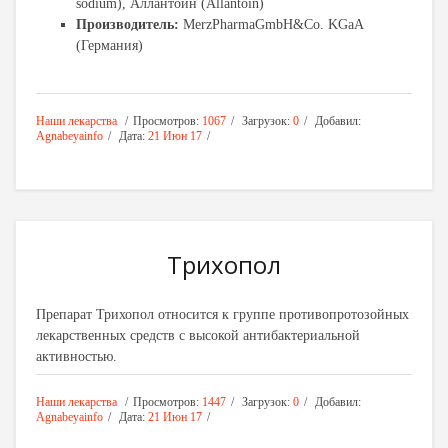
sodium), Аллантоин (Allantoin)
Производитель:
MerzPharmaGmbH&Co. KGaA
(Германия)
Наши лекарства
Просмотров:
1067
Загрузок:
0
Добавил:
Agnabeyainfo
Дата:
21 Июн 17
Трихопол
Препарат Трихопол относится к группе противопротозойных
лекарственных средств с высокой антибактериальной
активностью.
Наши лекарства
Просмотров:
1447
Загрузок:
0
Добавил:
Agnabeyainfo
Дата:
21 Июн 17