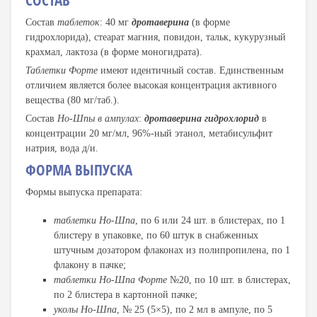
СОСТАВ
Состав
таблеток
: 40 мг
дротаверина
(в форме
гидрохлорида), стеарат магния, повидон, тальк, кукурузный
крахмал, лактоза (в форме моногидрата).
Таблетки Форте
имеют идентичный состав. Единственным
отличием является более высокая концентрация активного
вещества (80 мг/таб.).
Состав
Но-Шпы в ампулах
:
дротаверина гидрохлорид
в
концентрации 20 мг/мл, 96%-ный этанол, метабисульфит
натрия, вода д/и.
ФОРМА ВЫПУСКА
Формы выпуска препарата:
таблетки Но-Шпа
, по 6 или 24 шт. в блистерах, по 1
блистеру в упаковке, по 60 штук в снабженных
штучным дозатором флаконах из полипропилена, по 1
флакону в пачке;
таблетки Но-Шпа Форте
№20, по 10 шт. в блистерах,
по 2 блистера в картонной пачке;
уколы Но-Шпа
, № 25 (5×5), по 2 мл в ампуле, по 5