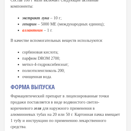
Состав 100 г мази включает следующие активные
компоненты:
экстракт лука
– 10 г;
гепарин
– 5000 МЕ (международных единиц);
аллантоин
– 1 г.
В качестве вспомогательных веществ используются:
сорбиновая кислота;
парфюм DROM 2700;
метил-4-гидроксибензоат;
полиэтиленгликоль 200;
очищенная вода.
ФОРМА ВЫПУСКА
Фармацевтический препарат в лицензированные точки
продажи поставляется в виде водянистого светло-
коричневого
геля
для наружного применения в
алюминиевых тубах на 20 или 50 г. Картонная пачка вмещает
1 тубу и инструкцию по применению лекарственного
средства.