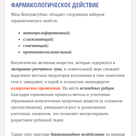
ФАРМАКОЛОГИЧЕСКОЕ ДЕЙСТВИЕ
Мазь Контрактубекс обладает следующим набором
терапевтических свойств:
антипролиферативный;
сглаживающий;
смягчающий;
противовоспалительный.
Биологически активные вещества, которые содержатся в
экстракте репчатого лука
, в значительной мере снижают
выделение местных медиаторов воспаления в зоне нанесения
геля и замедляют, а порой и полностью ликвидируют
аллергические проявления
. На месте
келоидных рубцов
,
благодаря торможению процесса митоза и угнетению
образования внеклеточных матричных веществ (в основном
протеогликанов), уменьшается рост и размножение
клеточных элементов, что позволяет контролировать
разрастание рубцовой ткани.
Также луку присуще
бактерицидное воздействие
на кожные