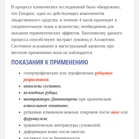
В процессе клинических исследований было обнаружено,
что Гепарин, один из действующих компонентов
лекарственного средства, в течение 4 часов проникает в
соединительную ткань в количестве, необходимом для
оказания терапевтических эффектов. Биохимизму данного
процесса способствуют экстракт луковиц и Аллантоин.
Системное всасывание в магистральный кровоток при
местном применении мази не наблюдается.
ПОКАЗАНИЯ К ПРИМЕНЕНИЮ
гипертрофические или атрофические
рубцовые
разрастания
;
анкилозы суставов
;
келоидные рубцы
;
контрактура Дюпюитрена
при хроническом
алкогольном гепатите
;
рубцовые изменения кожных покровов после
акне
или
фурункулеза
;
травматические контрактуры сухожилий;
деформации кожи после ожогов;
растяжки после беременности;