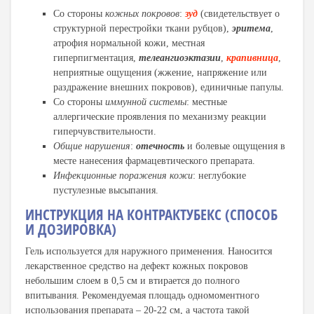
Со стороны
кожных покровов
:
зуд
(свидетельствует о
структурной перестройки ткани рубцов),
эритема
,
атрофия нормальной кожи, местная
гиперпигментация,
телеангиоэктазии
,
крапивница
,
неприятные ощущения (жжение, напряжение или
раздражение внешних покровов), единичные папулы.
Со стороны
иммунной системы
: местные
аллергические проявления по механизму реакции
гиперчувствительности.
Общие нарушения
:
отечность
и болевые ощущения в
месте нанесения фармацевтического препарата.
Инфекционные поражения кожи
: неглубокие
пустулезные высыпания.
ИНСТРУКЦИЯ НА КОНТРАКТУБЕКС (СПОСОБ
И ДОЗИРОВКА)
Гель используется для наружного применения. Наносится
лекарственное средство на дефект кожных покровов
небольшим слоем в 0,5 см и втирается до полного
впитывания. Рекомендуемая площадь одномоментного
использования препарата – 20-22 см, а частота такой