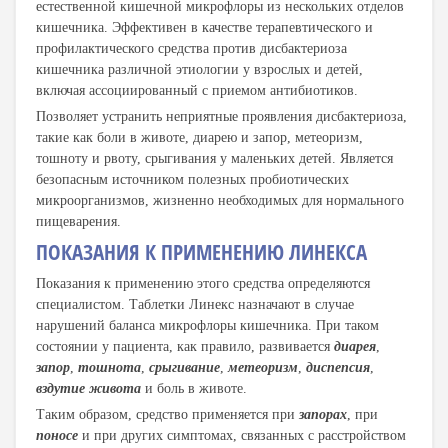
естественной кишечной микрофлоры из нескольких отделов
кишечника. Эффективен в качестве терапевтического и
профилактического средства против дисбактериоза
кишечника различной этиологии у взрослых и детей,
включая ассоциированный с приемом антибиотиков.
Позволяет устранить неприятные проявления дисбактериоза,
такие как боли в животе, диарею и запор, метеоризм,
тошноту и рвоту, срыгивания у маленьких детей. Является
безопасным источником полезных пробиотических
микроорганизмов, жизненно необходимых для нормального
пищеварения.
ПОКАЗАНИЯ К ПРИМЕНЕНИЮ ЛИНЕКСА
Показания к применению этого средства определяются
специалистом. Таблетки Линекс назначают в случае
нарушений баланса микрофлоры кишечника. При таком
состоянии у пациента, как правило, развивается
диарея
,
запор
,
тошнота
,
срыгивание
,
метеоризм
,
диспепсия
,
вздутие живота
и боль в животе.
Таким образом, средство применяется при
запорах
, при
поносе
и при других симптомах, связанных с расстройством