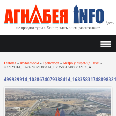
Здесь
не продают туры в Египет, здесь о нем рассказывают
Главная
»
Фотоальбом
»
Транспорт
»
Метро у пирамид Гизы
»
499929914_1028674079388414_1683583174889832189_n
499929914_1028674079388414_1683583174889832