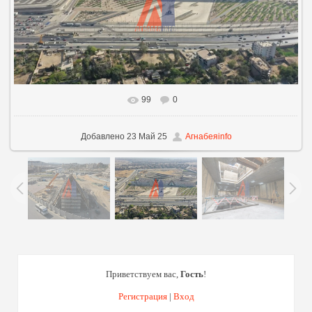
99
0
В реальном размере
960x540
/ 267.2Kb
Добавлено
23 Май 25
Агнабеяinfo
Приветствуем вас
,
Гость
!
Регистрация
|
Вход