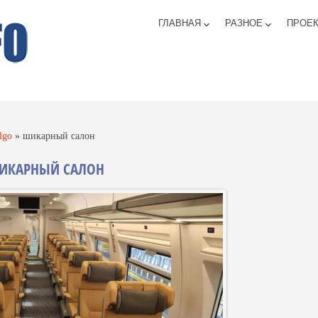
ГЛАВНАЯ
РАЗНОЕ
ПРОЕ
keyboard_arrow_down
keyboard_arrow_down
lgo
»
шикарный салон
ИКАРНЫЙ САЛОН