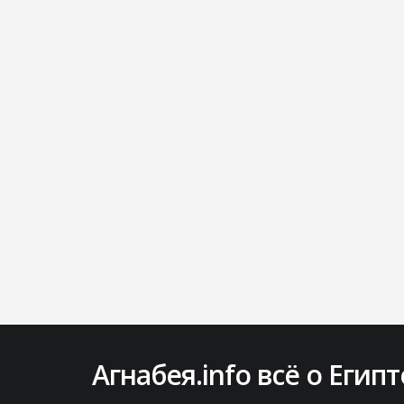
Агнабея.info всё о Египт