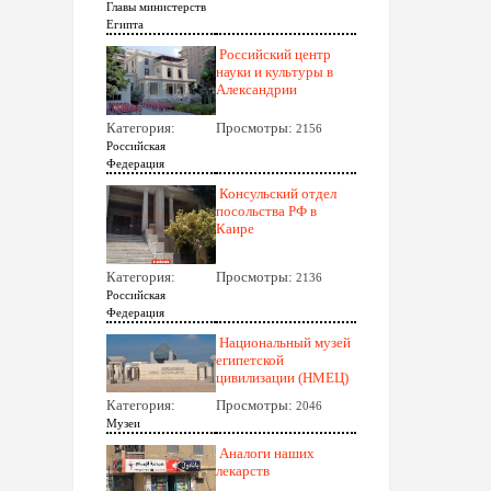
Главы министерств
Египта
Российский центр
науки и культуры в
Александрии
Категория:
Просмотры:
2156
Российская
Федерация
Консульский отдел
посольства РФ в
Каире
Категория:
Просмотры:
2136
Российская
Федерация
Национальный музей
египетской
цивилизации (НМЕЦ)
Категория:
Просмотры:
2046
Музеи
Аналоги наших
лекарств