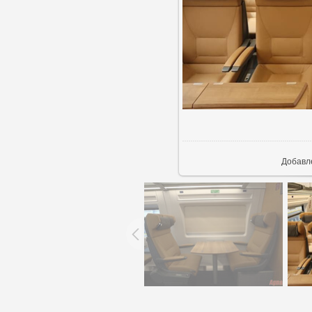
В ре
Добавл