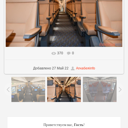
370
0
В реальном размере
960x640
/ 152.5Kb
Добавлено
27 Май 22
Агнабеяinfo
Приветствуем вас
,
Гость
!