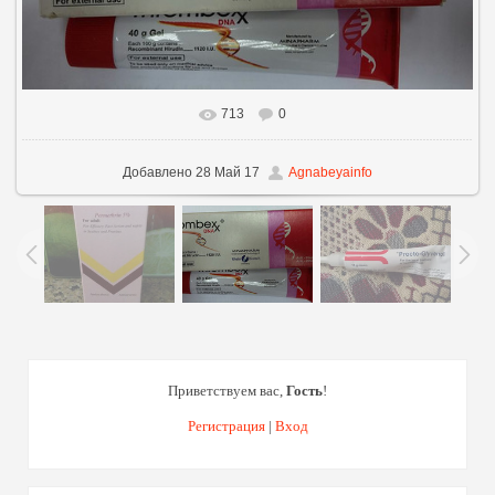
713
0
В реальном размере
960x481
/ 54.8Kb
Добавлено
28 Май 17
Agnabeyainfo
Приветствуем вас
,
Гость
!
Регистрация
|
Вход