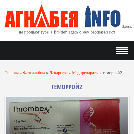
Здесь
не продают туры в Египет, здесь о нем рассказывают
Главная
»
Фотоальбом
»
Лекарства
»
Медпрепараты
»
геморрой2
ГЕМОРРОЙ2