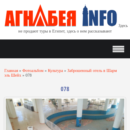
Здесь
не продают туры в Египет, здесь о нем рассказывают
Главная
»
Фотоальбом
»
Культура
»
Заброшенный отель в Шарм
эль Шейх
»
078
078