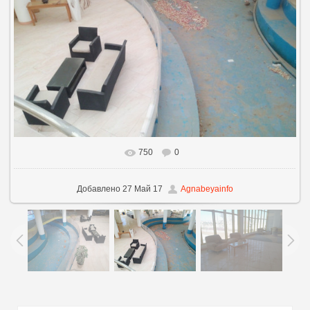
750
0
В реальном размере
800x600
/ 310.8Kb
Добавлено
27 Май 17
Agnabeyainfo