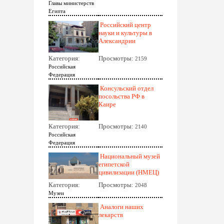
Главы министерств
Египта
Российский центр
науки и культуры в
Александрии
Категория:
Просмотры:
2159
Российская
Федерация
Консульский отдел
посольства РФ в
Каире
Категория:
Просмотры:
2140
Российская
Федерация
Национальный музей
египетской
цивилизации (НМЕЦ)
Категория:
Просмотры:
2048
Музеи
Аналоги наших
лекарств