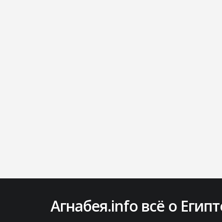
Агнабея.info всё о Египт