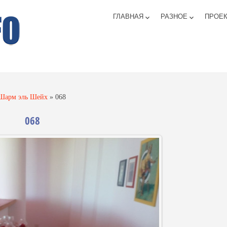
ГЛАВНАЯ
РАЗНОЕ
ПРОЕ
keyboard_arrow_down
keyboard_arrow_down
 Шарм эль Шейх
»
068
068