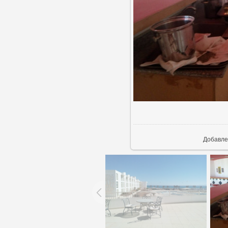
В ре
Добавле