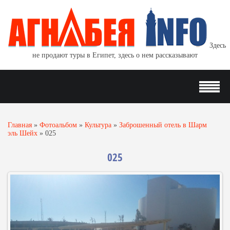
Здесь
не продают туры в Египет, здесь о нем рассказывают
Главная
»
Фотоальбом
»
Культура
»
Заброшенный отель в Шарм
эль Шейх
»
025
025