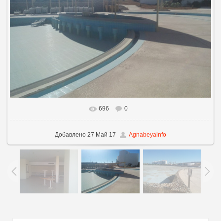
696
0
В реальном размере
800x600
/ 246.2Kb
Добавлено
27 Май 17
Agnabeyainfo