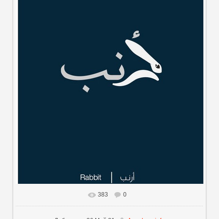
383
0
В реальном размере
485x631
/ 19.1Kb