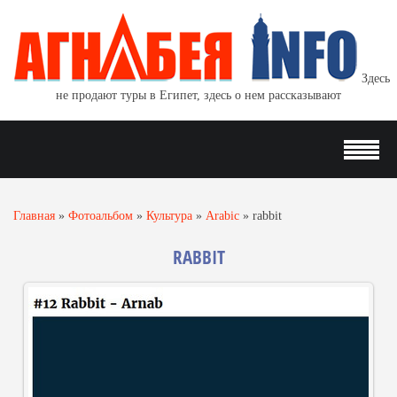
Здесь
не продают туры в Египет, здесь о нем рассказывают
Главная
»
Фотоальбом
»
Культура
»
Arabic
»
rabbit
RABBIT