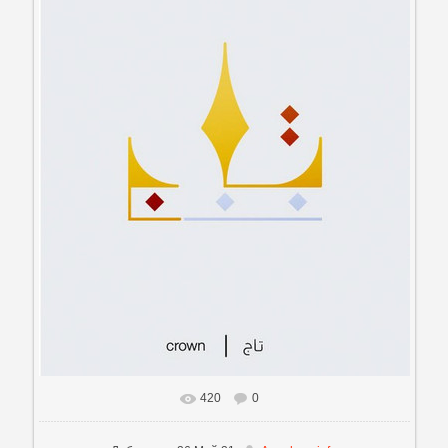
420
0
В реальном размере
484x653
/ 17.5Kb