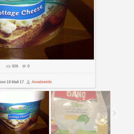
926
0
альном размере
640x480
/ 37.9Kb
ено
19 Май 17
Агнабеяinfo