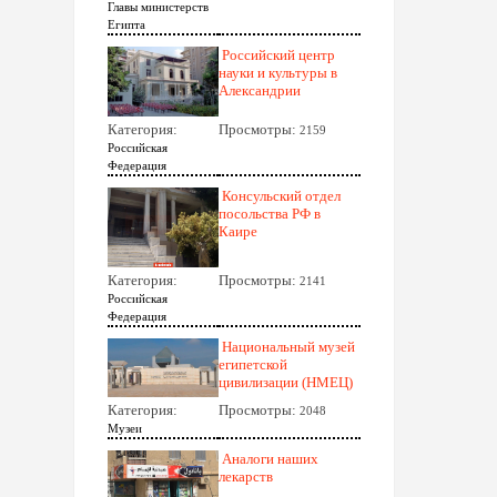
Главы министерств
Египта
Российский центр
науки и культуры в
Александрии
Категория:
Просмотры:
2159
Российская
Федерация
Консульский отдел
посольства РФ в
Каире
Категория:
Просмотры:
2141
Российская
Федерация
Национальный музей
египетской
цивилизации (НМЕЦ)
Категория:
Просмотры:
2048
Музеи
Аналоги наших
лекарств