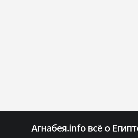
Агнабея.info всё о Египт