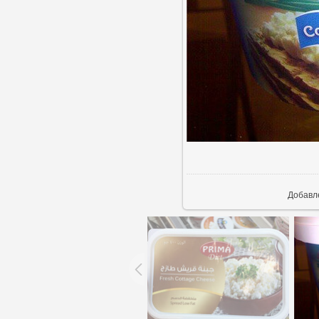
В ре
Добавл