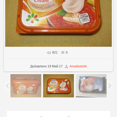
821
0
Добавлено
19 Май 17
Агнабеяinfo