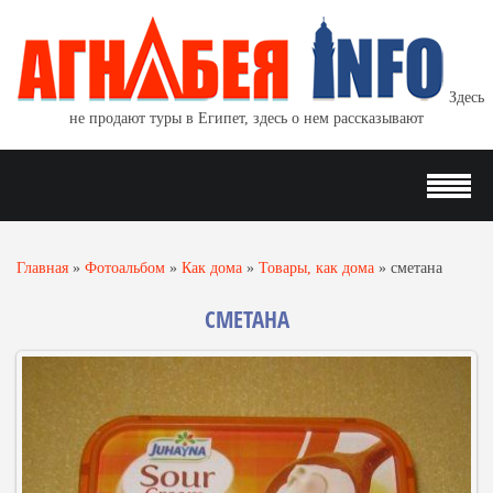
Здесь
не продают туры в Египет, здесь о нем рассказывают
Главная
»
Фотоальбом
»
Как дома
»
Товары, как дома
»
сметана
СМЕТАНА