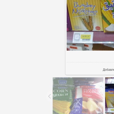
В ре
Добавл