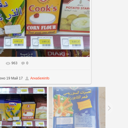
963
0
альном размере
960x720
/ 82.6Kb
ено
19 Май 17
Агнабеяinfo