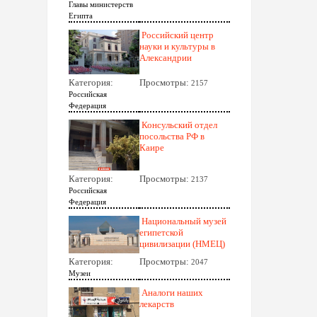
Главы министерств
Египта
Российский центр
науки и культуры в
Александрии
Категория:
Просмотры:
2157
Российская
Федерация
Консульский отдел
посольства РФ в
Каире
Категория:
Просмотры:
2137
Российская
Федерация
Национальный музей
египетской
цивилизации (НМЕЦ)
Категория:
Просмотры:
2047
Музеи
Аналоги наших
лекарств