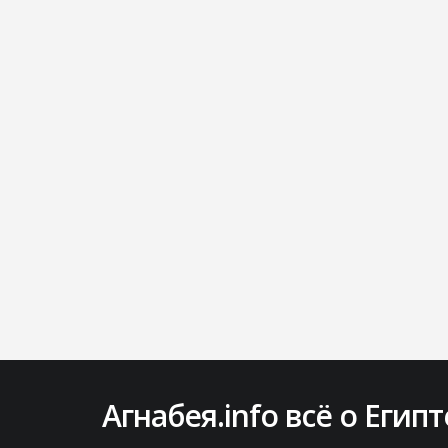
Агнабея.info всё о Египт