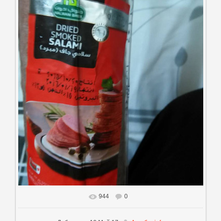
944
0
В реальном размере
720x960
/ 51.7Kb