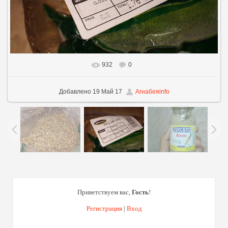
932
0
В реальном размере
960x540
/ 68.2Kb
Добавлено
19 Май 17
Агнабеяinfo
Приветствуем вас
,
Гость
!
Регистрация
|
Вход