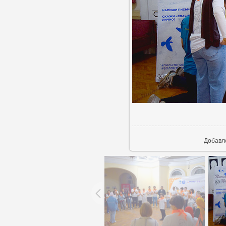
В реа
Добавл