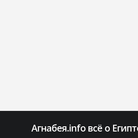
Агнабея.info всё о Египт