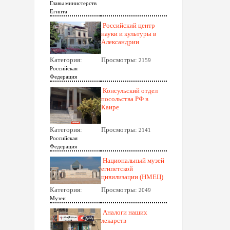
Главы министерств
Египта
Российский центр
науки и культуры в
Александрии
Категория:
Просмотры:
2159
Российская
Федерация
Консульский отдел
посольства РФ в
Каире
Категория:
Просмотры:
2141
Российская
Федерация
Национальный музей
египетской
цивилизации (НМЕЦ)
Категория:
Просмотры:
2049
Музеи
Аналоги наших
лекарств