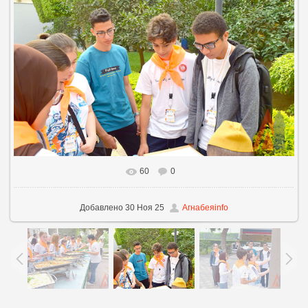
60
0
В реальном размере
1100x733
/ 816.4Kb
Добавлено
30 Ноя 25
Агнабеяinfo