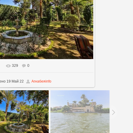
329
0
альном размере
720x540
/ 97.6Kb
ено
19 Май 22
Агнабеяinfo