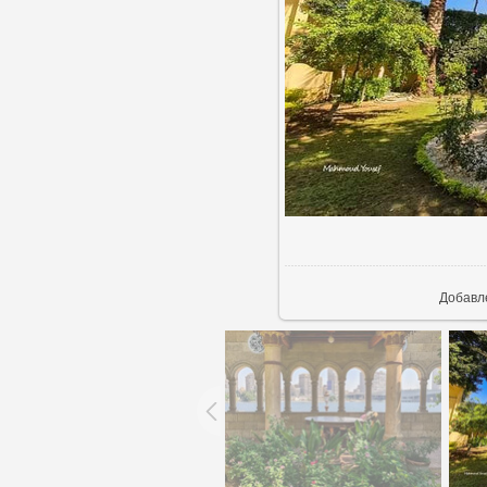
В ре
Добавл