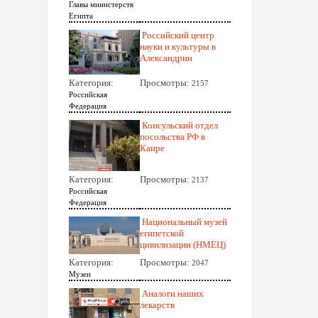
Главы министерств
Египта
Российский центр
науки и культуры в
Александрии
Категория:
Просмотры:
2157
Российская
Федерация
Консульский отдел
посольства РФ в
Каире
Категория:
Просмотры:
2137
Российская
Федерация
Национальный музей
египетской
цивилизации (НМЕЦ)
Категория:
Просмотры:
2047
Музеи
Аналоги наших
лекарств