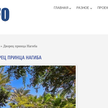
ГЛАВНАЯ
РАЗНОЕ
ПРОЕ
keyboard_arrow_down
keyboard_arrow_down
»
Дворец принца Нагиба
ЕЦ ПРИНЦА НАГИБА