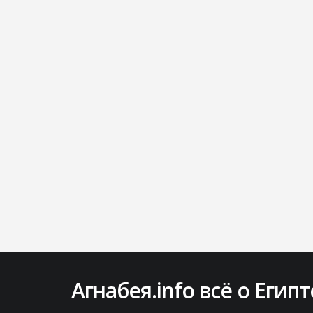
Агнабея.info всё о Египт