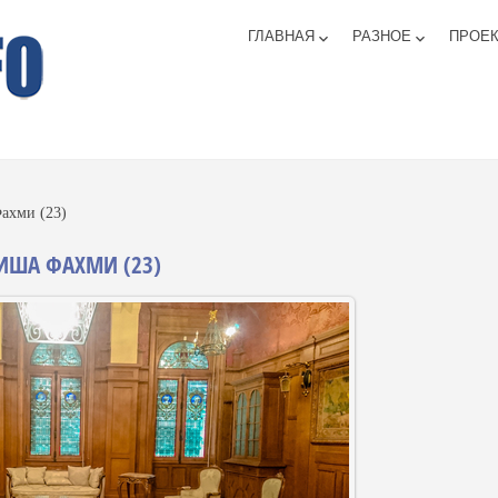
ГЛАВНАЯ
РАЗНОЕ
ПРОЕ
keyboard_arrow_down
keyboard_arrow_down
ахми (23)
ИША ФАХМИ (23)