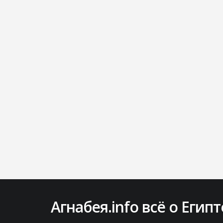
Агнабея.info всё о Египт