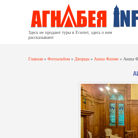
Здесь не продают туры в Египет, здесь о нем
рассказывают
Главная
»
Фотоальбом
»
Дворцы
»
Аиша Фахми
»
Аиша Ф
А