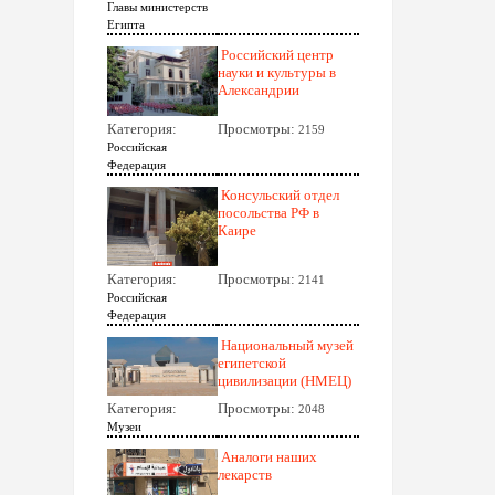
Главы министерств
Египта
Российский центр
науки и культуры в
Александрии
Категория:
Просмотры:
2159
Российская
Федерация
Консульский отдел
посольства РФ в
Каире
Категория:
Просмотры:
2141
Российская
Федерация
Национальный музей
египетской
цивилизации (НМЕЦ)
Категория:
Просмотры:
2048
Музеи
Аналоги наших
лекарств