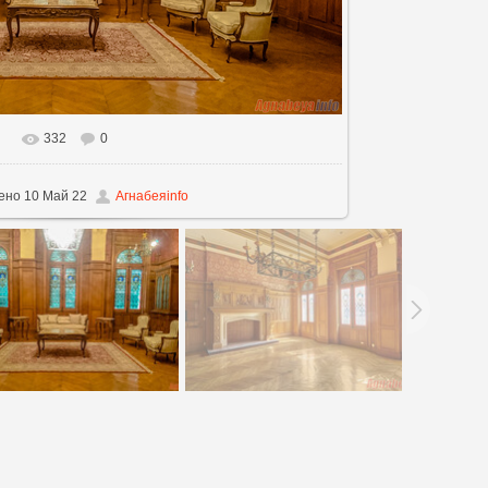
332
0
льном размере
1200x675
/ 629.9Kb
ено
10 Май 22
Агнабеяinfo