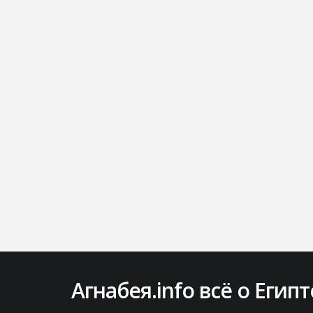
Агнабея.info всё о Египт