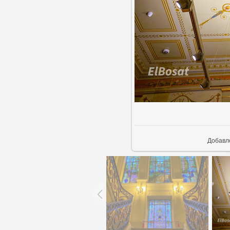
В реа
Добавл