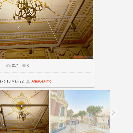
317
0
льном размере
1440x1080
/ 565.8Kb
ено
10 Май 22
Агнабеяinfo