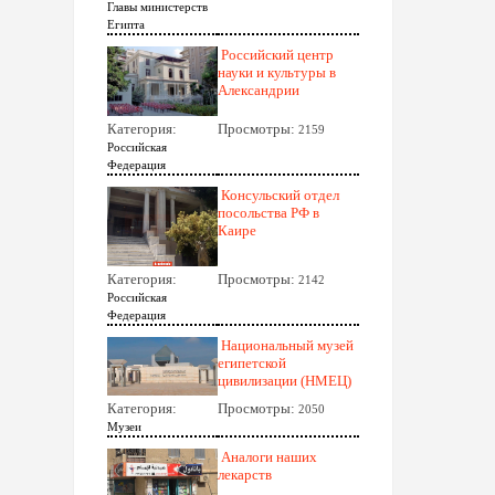
Главы министерств
Египта
Российский центр
науки и культуры в
Александрии
Категория:
Просмотры:
2159
Российская
Федерация
Консульский отдел
посольства РФ в
Каире
Категория:
Просмотры:
2142
Российская
Федерация
Национальный музей
египетской
цивилизации (НМЕЦ)
Категория:
Просмотры:
2050
Музеи
Аналоги наших
лекарств