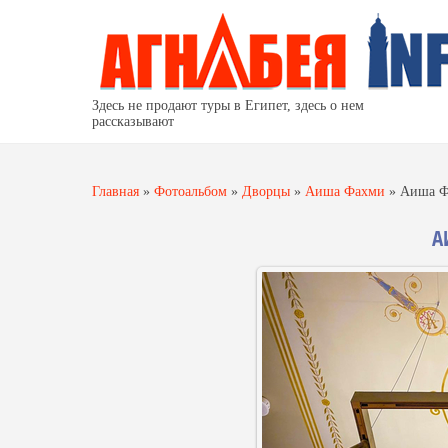
Здесь не продают туры в Египет, здесь о нем
рассказывают
Главная
»
Фотоальбом
»
Дворцы
»
Аиша Фахми
»
Аиша Ф
А