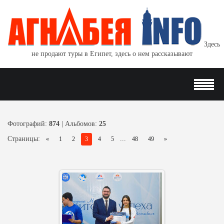
Здесь
не продают туры в Египет, здесь о нем рассказывают
Фотографий:
874
| Альбомов:
25
Страницы
:
...
«
1
2
3
4
5
48
49
»
14 Фев 26
Агнабеяinfo