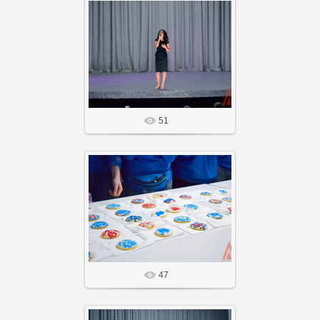
14 Фев 26
Агнабеяinfo
51
14 Фев 26
Агнабеяinfo
47