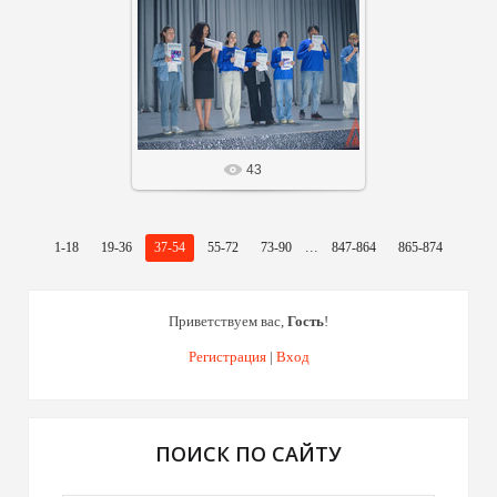
14 Фев 26
Агнабеяinfo
43
...
1-18
19-36
37-54
55-72
73-90
847-864
865-874
Приветствуем вас
,
Гость
!
Регистрация
|
Вход
ПОИСК ПО САЙТУ