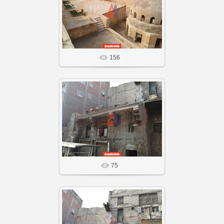
21 Сен 25
фото Агнабея.info
Агнабеяinfo
156
20 Сен 25
Агнабеяinfo
75
20 Сен 25