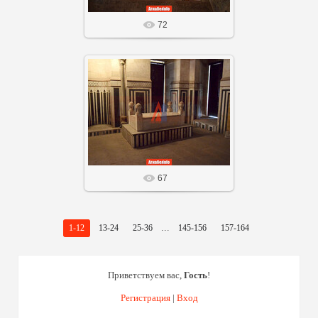
72
20 Сен 25
Агнабеяinfo
67
...
1-12
13-24
25-36
145-156
157-164
Приветствуем вас
,
Гость
!
Регистрация
|
Вход