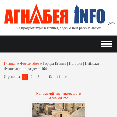
Здесь
не продают туры в Египет, здесь о нем рассказывают
Главная
»
Фотоальбом
»
Города Египта | История | Пейзажи
Фотографий в разделе
:
164
Страницы
:
...
1
2
3
13
14
»
Исламский памятники, фото
Агнабея.info