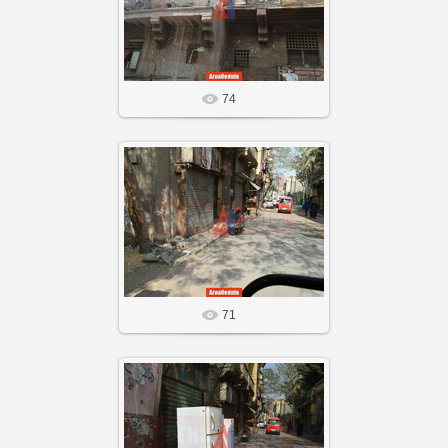
Агнабеяinfo
74
20 Сен 25
Агнабеяinfo
71
20 Сен 25