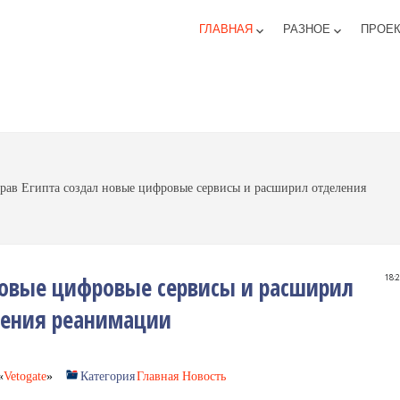
ГЛАВНАЯ
РАЗНОЕ
ПРОЕ
keyboard_arrow_down
keyboard_arrow_down
ав Египта создал новые цифровые сервисы и расширил отделения
новые цифровые сервисы и расширил
18:
ения реанимации
«
Vetogate
»
Категория
Главная Новость