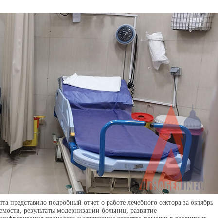
а представило подробный отчет о работе лечебного сектора за октябрь
емости, результаты модернизации больниц, развитие