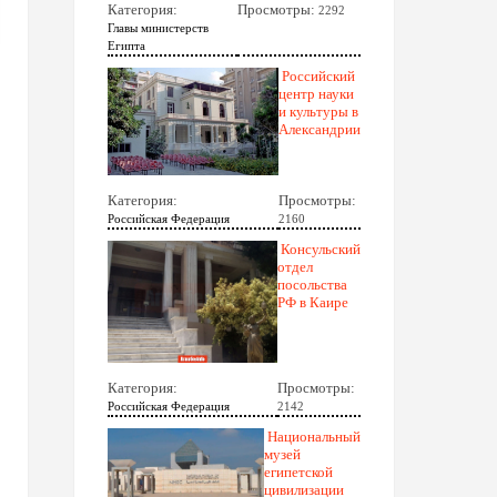
Категория:
Просмотры:
2292
Главы министерств
Египта
Российский
центр науки
и культуры в
Александрии
Категория:
Просмотры:
Российская Федерация
2160
Консульский
отдел
посольства
РФ в Каире
Категория:
Просмотры:
Российская Федерация
2142
Национальный
музей
египетской
цивилизации