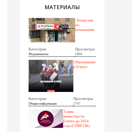
МАТЕРИАЛЫ
Лекарства
по
показаниям
Категория:
Просмотры:
Медикаменты
2860
Образование
в Египте
Категория:
Просмотры:
Общая информация
2747
Главы
министерств
Египта до 2024
года (СПИСОК)