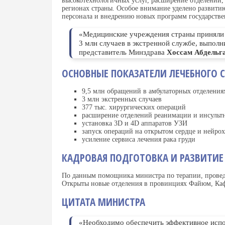
высокотехнологичных услуг, расширение отделений,
регионах страны. Особое внимание уделено развит
персонала и внедрению новых программ государствен
«Медицинские учреждения страны приняли 
3 млн случаев в экстренной службе, выпол
представитель Минздрава
Хоссам Абдельг
ОСНОВНЫЕ ПОКАЗАТЕЛИ ЛЕЧЕБНОГО 
9,5 млн обращений в амбулаторных отделения
3 млн экстренных случаев
377 тыс. хирургических операций
расширение отделений реанимации и инсульт
установка 3D и 4D аппаратов УЗИ
запуск операций на открытом сердце и нейро
усиление сервиса лечения рака груди
КАДРОВАЯ ПОДГОТОВКА И РАЗВИТИЕ
По данным помощника министра по терапии, проведе
Открыты новые отделения в провинциях Файюм, Ка
ЦИТАТА МИНИСТРА
«Необходимо обеспечить эффективное испо