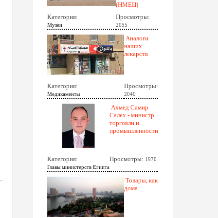
(НМЕЦ)
Категория:
Просмотры:
Музеи
2055
Аналоги
наших
лекарств
Категория:
Просмотры:
Медикаменты
2040
Ахмед Самир
Салех - министр
торговли и
промышленности
Категория:
Просмотры:
1970
Главы министерств Египта
Товары, как
дома