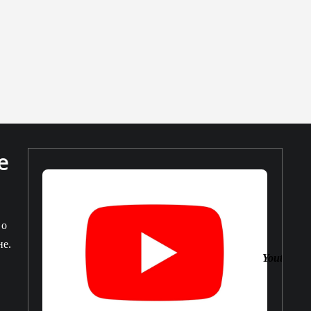
е
 о
не.
Youtube