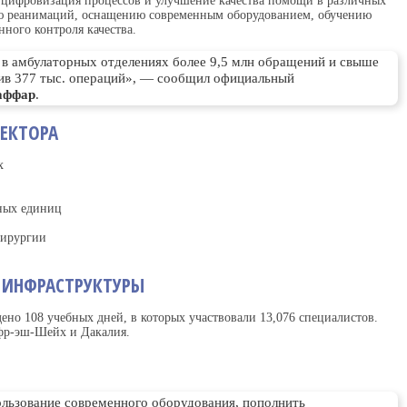
 цифровизация процессов и улучшение качества помощи в различных
ию реанимаций, оснащению современным оборудованием, обучению
ного контроля качества.
в амбулаторных отделениях более 9,5 млн обращений и свыше
нив 377 тыс. операций», — сообщил официальный
аффар
.
СЕКТОРА
х
ных единиц
хирургии
 ИНФРАСТРУКТУРЫ
но 108 учебных дней, в которых участвовали 13,076 специалистов.
фр-эш-Шейх и Дакалия.
льзование современного оборудования, пополнить