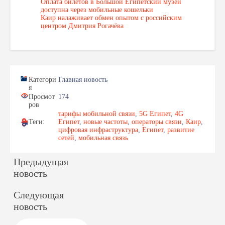
Оплата билетов в Большой Египетский музей
доступна через мобильные кошельки
Каир налаживает обмен опытом с российским
центром Дмитрия Рогачёва
Категори
Главная новость
я
Просмот
174
ров
тарифы мобильной связи
,
5G Египет
,
4G
Теги:
Египет
,
новые частоты
,
операторы связи
,
Каир
,
цифровая инфраструктура
,
Египет
,
развитие
сетей
,
мобильная связь
Предыдущая
новость
Следующая
новость