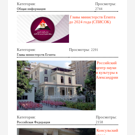
Категория:
Просмотры:
Общая информация
2744
Главы министерств Египта
до 2024 года (СПИСОК)
Категория:
Просмотры:
2291
Главы министерств Египта
Российский
центр науки
и культуры в
Александрии
Категория:
Просмотры:
Российская Федерация
2158
Консульский