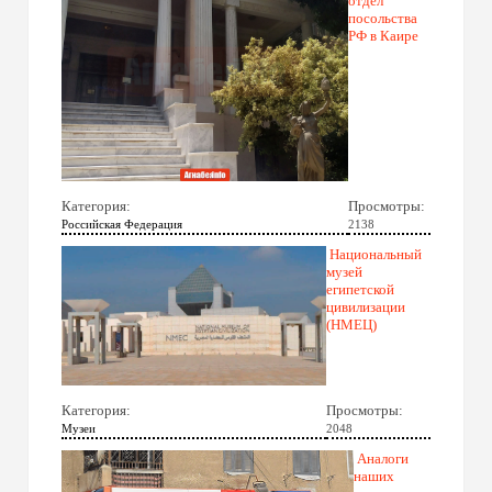
отдел
посольства
РФ в Каире
Категория:
Просмотры:
Российская Федерация
2138
Национальный
музей
египетской
цивилизации
(НМЕЦ)
Категория:
Просмотры:
Музеи
2048
Аналоги
наших