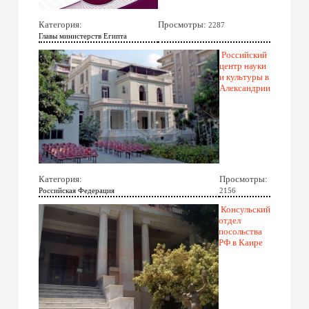
Категория:
Просмотры:
2287
Главы министерств Египта
Российский
центр науки
и культуры в
Александрии
Категория:
Просмотры:
Российская Федерация
2156
Консульский
отдел
посольства
РФ в Каире