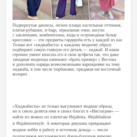
Подвернутые джинсы
,
легкие плащи пастельные оттенков
,
платья-рубашки
,
it-bags
,
зеркальные очки
,
косухи
с заклепками
,
комбинезоны
,
кеды и остромодные белые
кроссовки — эти предметы гардероба есть у каждой из нас.
Только вот
«
хиджабиста» к каждому модному образу
подбирают самую главную его деталь — хиджаб. И наши
героини умеют вписать его в свои аутфиты так
,
что даже
западные модницы начинают
«
брать пример» с Востока
и дополнять наряды всевозможными вариациями на тему
хиджаба
,
в том числе тюрбанами
,
придавая им восточный
колорит.
«
Хиджабисты» не только выгуливают модные образы
,
но и смело делятся ими в своих блогах в «Инстаграм» —
найти их можно по хэштегам #
hijabista
,
#hijabfashion
и #
hijabstreetstyle. А некоторые девушки превращают
модное хобби в работу и источник дохода — число
подписчиков мусульманских фэшн-блогеров нередко