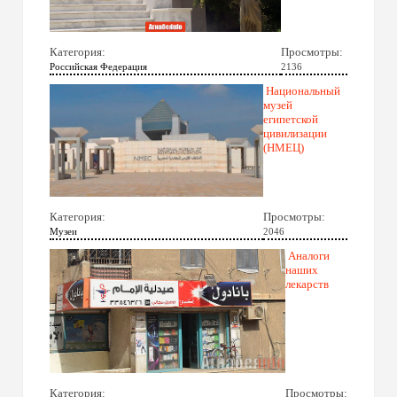
Категория:
Просмотры:
Российская Федерация
2136
Национальный
музей
египетской
цивилизации
(НМЕЦ)
Категория:
Просмотры:
Музеи
2046
Аналоги
наших
лекарств
Категория:
Просмотры: