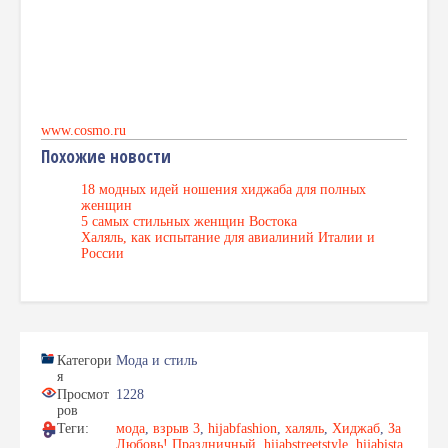
www.cosmo.ru
Похожие новости
18 модных идей ношения хиджаба для полных
женщин
5 самых стильных женщин Востока
Халяль, как испытание для авиалиний Италии и
России
Категори
Мода и стиль
я
Просмот
1228
ров
Теги:
мода
,
взрыв 3
,
hijabfashion
,
халяль
,
Хиджаб
,
За
Любовь! Праздничный
,
hijabstreetstyle
,
hijabista