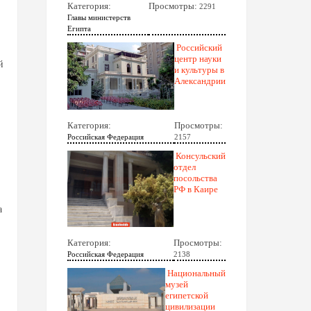
Категория:
Просмотры:
2291
Главы министерств
Египта
Российский
центр науки
й
и культуры в
Александрии
Категория:
Просмотры:
Российская Федерация
2157
Консульский
отдел
посольства
РФ в Каире
а
Категория:
Просмотры:
Российская Федерация
2138
Национальный
музей
египетской
цивилизации