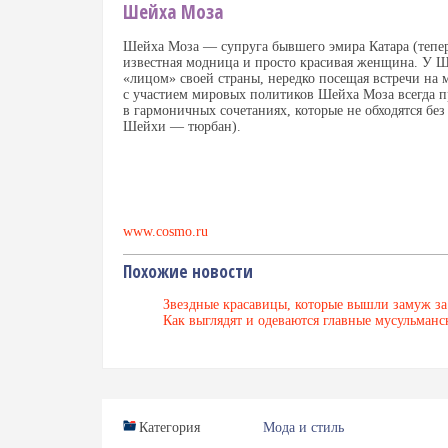
Шейха Моза
Шейха Моза — супруга бывшего эмира Катара
(
тепе
известная модница и просто красивая женщина. У Ш
«
лицом» своей страны
,
нередко посещая встречи на
с участием мировых политиков Шейха Моза всегда п
в гармоничных сочетаниях
,
которые не обходятся бе
Шейхи — тюрбан).
www.cosmo.ru
Похожие новости
Звездные красавицы, которые вышли замуж з
Как выглядят и одеваются главные мусульман
Категория
Мода и стиль