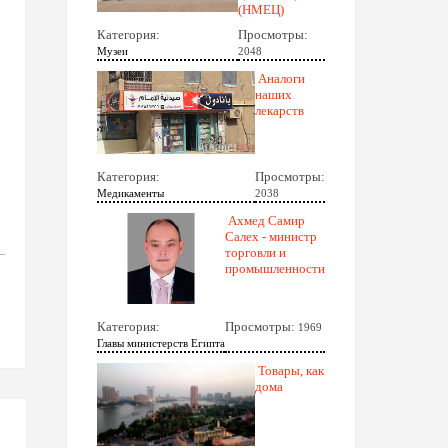
(НМЕЦ)
Категория:
Просмотры:
Музеи
2048
Аналоги
наших
лекарств
Категория:
Просмотры:
Медикаменты
2038
Ахмед Самир
Салех - министр
торговли и
промышленности
Категория:
Просмотры:
1969
Главы министерств Египта
Товары, как
дома