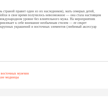
рь страной правит один из их наследников), мать семерых детей
,
ейхи в свое время получилось невозможное — она стала настоящим
 международном уровне без влиятельного мужа. На мероприятиях
ривлекает к себе внимание необычным стилем — ее секрет
з крупных украшений и восточных элементов
(
любимый аксессуар
а восточных мужчин
ские модницы