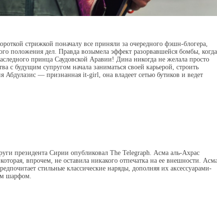
ороткой стрижкой поначалу все приняли за очередного фэшн-блогера
,
ного положения дел. Правда возымела эффект разорвавшейся бомбы
,
когда
аследного принца Саудовской Аравии! Дина никогда не желала просто
тва с будущим супругом начала заниматься своей карьерой
,
строить
я Абдулазис — признанная it-girl
,
она владеет сетью бутиков и ведет
руги президента Сирии опубликовал The Telegraph. Асма аль-Ахрас
которая
,
впрочем
,
не оставила никакого отпечатка на ее внешности. Асм
редпочитает стильные классические наряды
,
дополняя их аксессуарами-
ым шарфом.