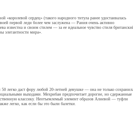
вой
«
королевой сердец»
(
такого народного титула ранее удостаивалась
своей первой леди более чем заслужена — Рания очень активно
ева известна и своим стилем — за ее идеальное чувство стиля британски
вы элегантности мира».
и 50 легко даст фору любой 20-летней девушке — она не только сохранил
фициальными выходами. Мехрибан предпочитает дорогие
,
но сдержанные
нственную классику. Неотъемлемый элемент образов Алиевой — туфли
акже легко
,
как если бы это были балетки.