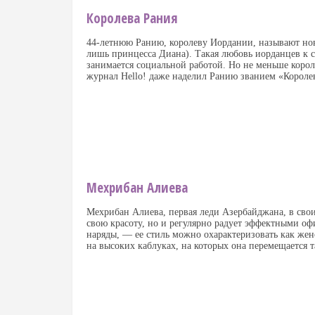
Королева Рания
44-летнюю Ранию
,
королеву Иордании
,
называют но
лишь принцесса Диана). Такая любовь иорданцев к 
занимается социальной работой. Но не меньше корол
журнал Hello! даже наделил Ранию званием
«
Короле
Мехрибан Алиева
Мехрибан Алиева
,
первая леди Азербайджана
,
в сво
свою красоту
,
но и регулярно радует эффектными о
наряды, — ее стиль можно охарактеризовать как же
на высоких каблуках
,
на которых она перемещается т