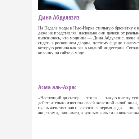
Дина Абдулазиз
На Неделе моды в Нью-Йорке стильную брюнетку с к
даже не представляя
,
насколько они далеки от реаль
выяснилось
,
что модница — Дина Абдулазис
,
жена н
сидеть в роскошном дворце
,
поэтому еще до знакомс
которую решила как раз в модной индустрии. Сегодн
колонку на сайте о моде.
Асма аль-Ахрас
«
Настоящий диктатор — это я», — такую цитату суп
действительно известна своей железной силой воли
,
очень женственная и эффектная первая леди — она п
акцентами
,
например
,
крупным колье или кокетлив