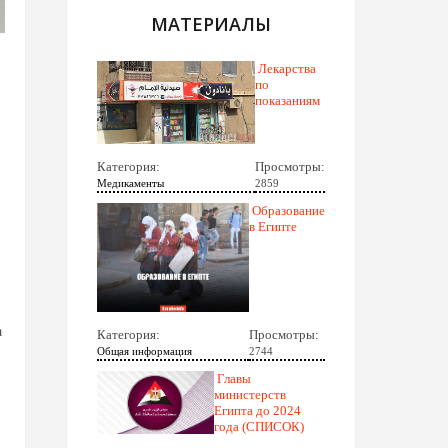
МАТЕРИАЛЫ
Лекарства
по
показаниям
Категория:
Просмотры:
Медикаменты
2859
Образование
в Египте
а
Категория:
Просмотры:
Общая информация
2744
Главы
министерств
Египта до 2024
года (СПИСОК)