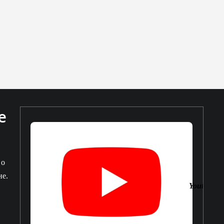
е
 о
не.
Youtube