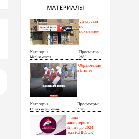
МАТЕРИАЛЫ
Лекарства
по
показаниям
Категория:
Просмотры:
Медикаменты
2859
Образование
в Египте
Категория:
Просмотры:
Общая информация
2745
Главы
министерств
Египта до 2024
года (СПИСОК)