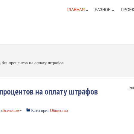
ГЛАВНАЯ
РАЗНОЕ
ПРОЕ
keyboard_arrow_down
keyboard_arrow_down
а без процентов на оплату штрафов
з процентов на оплату штрафов
09:
«
Scenenow
»
Категория
Общество