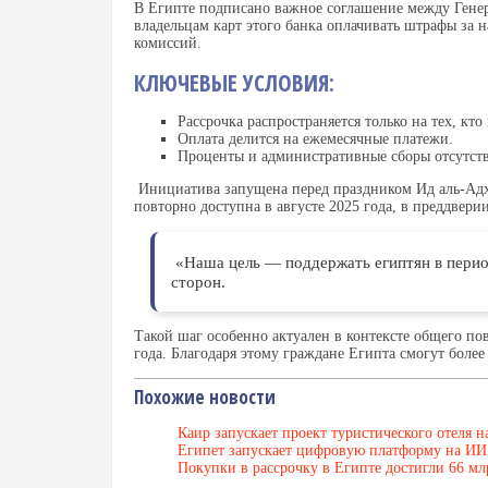
В Египте подписано важное соглашение между Генер
владельцам карт этого банка оплачивать штрафы за 
комиссий.
КЛЮЧЕВЫЕ УСЛОВИЯ:
Рассрочка распространяется только на тех, кто
Оплата делится на ежемесячные платежи.
Проценты и административные сборы отсутст
Инициатива запущена перед праздником Ид аль-Адха
повторно доступна в августе 2025 года, в преддверии
«Наша цель — поддержать египтян в перио
сторон.
Такой шаг особенно актуален в контексте общего п
года. Благодаря этому граждане Египта смогут боле
Похожие новости
Каир запускает проект туристического отеля н
Египет запускает цифровую платформу на ИИ
Покупки в рассрочку в Египте достигли 66 млр