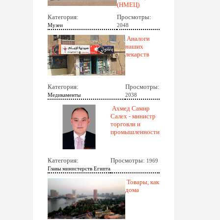
(НМЕЦ)
Категория:
Просмотры:
Музеи
2048
Аналоги
наших
лекарств
Категория:
Просмотры:
Медикаменты
2038
Ахмед Самир
Салех - министр
торговли и
промышленности
Категория:
Просмотры:
1969
Главы министерств Египта
Товары, как
дома