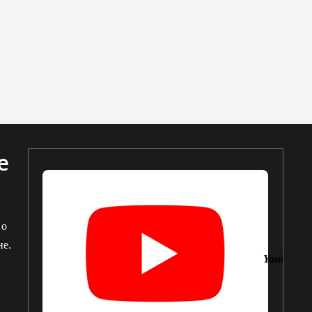
е
 о
не.
Youtube