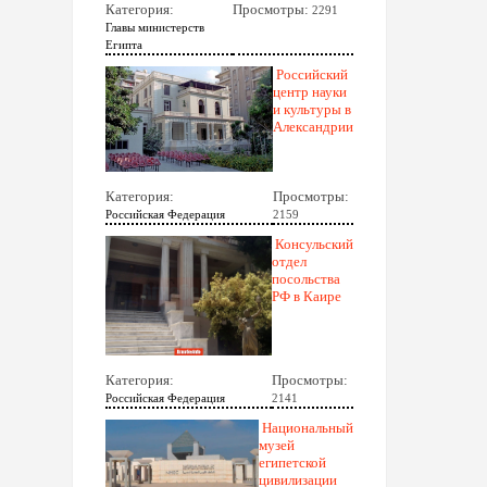
Категория:
Просмотры:
2291
Главы министерств
Египта
Российский
центр науки
и культуры в
Александрии
Категория:
Просмотры:
Российская Федерация
2159
Консульский
отдел
посольства
РФ в Каире
Категория:
Просмотры:
Российская Федерация
2141
Национальный
музей
египетской
цивилизации