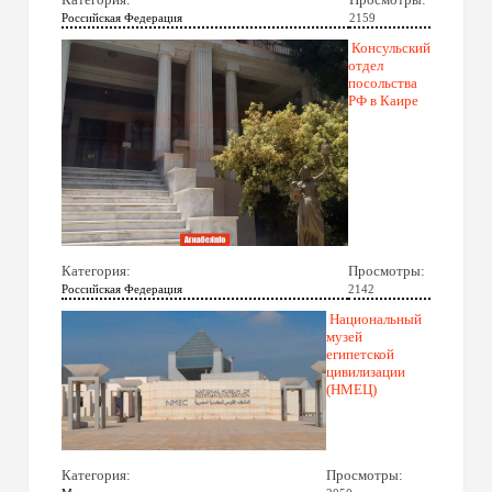
Российская Федерация
2159
Консульский
отдел
посольства
РФ в Каире
Категория:
Просмотры:
Российская Федерация
2142
Национальный
музей
египетской
цивилизации
(НМЕЦ)
Категория:
Просмотры: