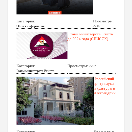
Категория:
Просмотры:
Общая информация
2746
Главы министерств Египта
до 2024 года (СПИСОК)
Категория:
Просмотры:
2292
Главы министерств Египта
Российский
центр науки
и культуры в
Александрии
Категория:
Просмотры: