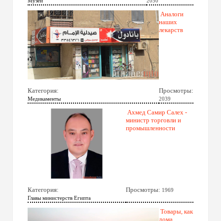
Музеи
2050
Аналоги
наших
лекарств
Категория:
Просмотры:
Медикаменты
2039
Ахмед Самир Салех -
министр торговли и
промышленности
Категория:
Просмотры:
1969
Главы министерств Египта
Товары, как
дома