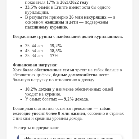
показателя
17% в 2021/2022 году
.
33,5% семей
в Египте имеют хотя бы одного
курильщика.
В результате примерно
26 млн некурящих
— в
основном
женщины и дети
— подвержены
пассивному курению
.
Возрастные группы с наибольшей долей курильщиков:
35–44 лет —
19,2%
45–54 лет —
18,5%
25–34 лет —
17%
Финансовая нагрузка:
Хотя
более обеспеченные семьи
тратят на табак больше в
абсолютных цифрах,
бедные домохозяйства
несут
большую нагрузку по отношению к доходу:
10,2% дохода
у наименее обеспеченных семей
уходит на курение.
У самых богатых —
9,2% дохода
.
Всемирная статистика остаётся тревожной —
табак
ежегодно уносит более 8 млн жизней
, особенно в странах
с низким и средним уровнем дохода.
Эксперты подчеркивают:
«Несмотря на снижение числа курильщиков,