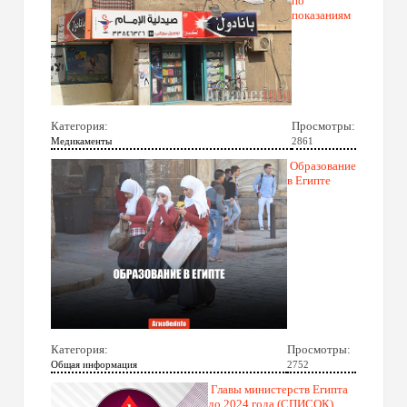
по
показаниям
Категория:
Просмотры:
Медикаменты
2861
Образование
в Египте
Категория:
Просмотры:
Общая информация
2752
Главы министерств Египта
до 2024 года (СПИСОК)