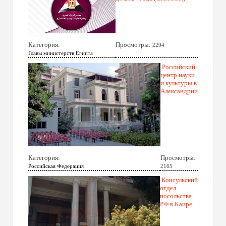
Категория:
Просмотры:
2294
Главы министерств Египта
Российский
центр науки
и культуры в
Александрии
Категория:
Просмотры:
Российская Федерация
2165
Консульский
отдел
посольства
РФ в Каире