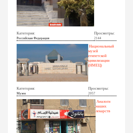
Категория:
Просмотры:
Российская Федерация
2144
Национальный
музей
египетской
цивилизации
(НМЕЦ)
Категория:
Просмотры:
Музеи
2057
Аналоги
наших
лекарств