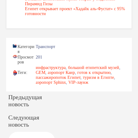
Пирамид Гизы
Египет открывает проект «Хадайк аль-Фустат» с 95%
готовности
Категори
Транспорт
я
Просмот
201
ров
инфраструктура
,
большой египетский музей
,
Теги:
GEM
,
аэропорт Каир
,
готов к открытию
,
пассажиропоток Египет
,
туризм в Египте
,
аэропорт Sphinx
,
VIP-лаунж
Предыдущая
новость
Следующая
новость