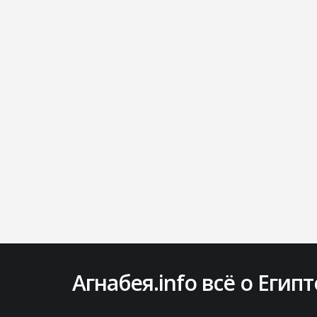
Агнабея.info всё о Египт
ВКонтакте