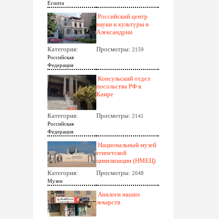
Египта
Российский центр
науки и культуры в
Александрии
Категория:
Просмотры:
2159
Российская
Федерация
Консульский отдел
посольства РФ в
Каире
Категория:
Просмотры:
2141
Российская
Федерация
Национальный музей
египетской
цивилизации (НМЕЦ)
Категория:
Просмотры:
2048
Музеи
Аналоги наших
лекарств