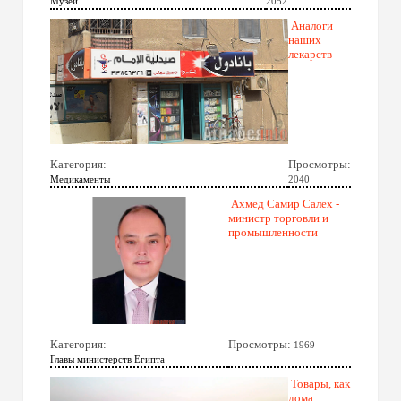
Музеи
2052
Аналоги
наших
лекарств
Категория:
Просмотры:
Медикаменты
2040
Ахмед Самир Салех -
министр торговли и
промышленности
Категория:
Просмотры:
1969
Главы министерств Египта
Товары, как
дома