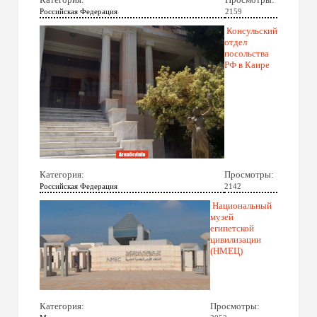
Российская Федерация
2159
Консульский
отдел
посольства
РФ в Каире
Категория:
Просмотры:
Российская Федерация
2142
Национальный
музей
египетской
цивилизации
(НМЕЦ)
Категория:
Просмотры: