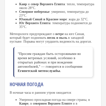
Каир
и
север Верхнего Египта
: тепло, температура
около 28°C.
Северное побережье
: умеренно, температура до
23°C.
Южный Синай и Красное море
: жара до 32°C.
Юг Верхнего Египта
: температура поднимется до
35°C.
Метеорологи предупреждают о
ветре
на юге Синая,
который будет поднимать
песок и пыль
в западной
пустыне. Порывы могут ухудшить видимость на дорогах.
"Просим граждан быть осторожными во
время ветреных условий, особенно в
открытых районах и при вождении
автомобилей," — говорится в сообщении
Египетской метеослужбы
.
НОЧНАЯ ПОГОДА
В ночные часы и ранним утром ожидается:
Умеренно прохладная погода на севере страны, в
Каире
, в
северном Верхнем Египте
и в