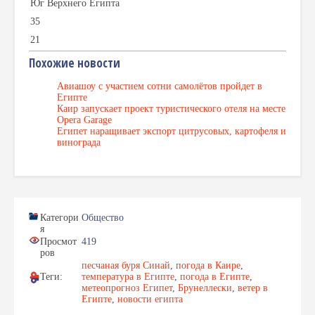
Юг Верхнего Египта
35
21
Похожие новости
Авиашоу с участием сотни самолётов пройдет в
Египте
Каир запускает проект туристического отеля на месте
Opera Garage
Египет наращивает экспорт цитрусовых, картофеля и
винограда
Категори
Общество
я
Просмот
419
ров
песчаная буря Синай
,
погода в Каире
,
Теги:
температура в Египте
,
погода в Египте
,
метеопрогноз Египет
,
Брунеллески
,
ветер в
Египте
,
новости египта