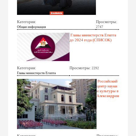
Категория:
Просмотры:
Общая информация
2747
Главы министерств Египта
до 2024 года (СПИСОК)
Категория:
Просмотры:
2292
Главы министерств Египта
Российский
центр науки
и культуры в
Александрии
Категория:
Просмотры: