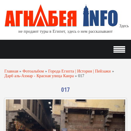
Здесь
не продают туры в Египет, здесь о нем рассказывают
Главная
»
Фотоальбом
»
Города Египта | История | Пейзажи
»
Дарб аль-Ахмар - Красная улица Каира
»
017
017