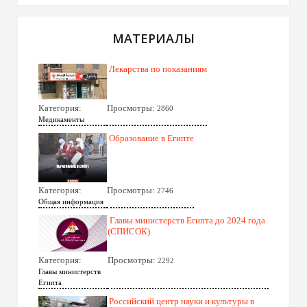
МАТЕРИАЛЫ
Лекарства по показаниям
Категория:
Просмотры:
2860
Медикаменты
Образование в Египте
Категория:
Просмотры:
2746
Общая информация
Главы министерств Египта до 2024 года
(СПИСОК)
Категория:
Просмотры:
2292
Главы министерств
Египта
Российский центр науки и культуры в