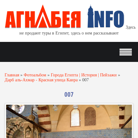
Здесь
не продают туры в Египет, здесь о нем рассказывают
Главная
»
Фотоальбом
»
Города Египта | История | Пейзажи
»
Дарб аль-Ахмар - Красная улица Каира
»
007
007