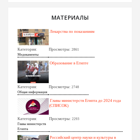
МАТЕРИАЛЫ
Лекарства по показаниям
Категория:
Просмотры:
2861
Медикаменты
Образование в Египте
Категория:
Просмотры:
2748
Общая информация
Главы министерств Египта до 2024 года
(СПИСОК)
Категория:
Просмотры:
2293
Главы министерств
Египта
Российский центр науки и культуры в