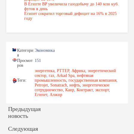
В Египте BP увеличила газодобычу до 140 млн куб.
футов в день
Египет сократил торговый дефицит на 16% в 2025
году
Категори
Экономика
я
Просмот
151
ров
энергетика
,
PTTEP
,
Африка
,
энергетический
сектор
,
газ
,
Arkad Spa
,
нефтяная
Теги:
промышленность
,
государственная компания
,
Petrojet
,
Sonatrach
,
нефть
,
энергетическое
сотрудничество
,
Каир
,
Контракт
,
экспорт
,
Египет
,
Алжир
Предыдущая
новость
Следующая