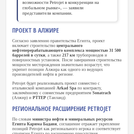
возможности Petrojet в конкуренции на
глобальном рынке», — заявили
представители компании.
ПРОЕКТ В АЛЖИРЕ
Согласно заявлению правительства Египта, проект
включает строительство
центрального
нефтеперерабатывающего комплекса мощностью 31 500
баррелей в сутки
, а также
217 км
трубопроводов и
поверхностных установок. После завершения строительства
мощности месторождения значительно возрастут, что
укрепит позиции Алжира как одного из ведущих
производителей нефти в регионе.
Petrojet будет реализовывать проект совместно с
итальянской компанией
Arkad Spa
по контракту,
заключённому с совместным предприятием
Sonatrach
(Алжир) и
PTTEP
(Таиланд).
РЕГИОНАЛЬНОЕ РАСШИРЕНИЕ PETROJET
По словам
министра нефти и минеральных ресурсов
Египта Карима Бадави
, соглашение отражает укрепление
позиций Petrojet как регионального игрока и соответствует
стратегии Египта по расширению присутствия