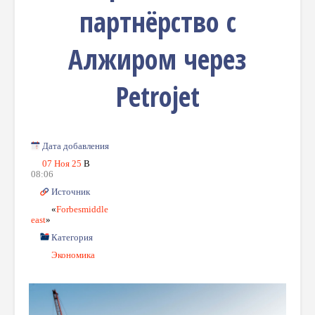
партнёрство с
Алжиром через
Petrojet
Дата добавления
07 Ноя 25
В
08:06
Источник
«
Forbesmiddle
East
»
Категория
Экономика