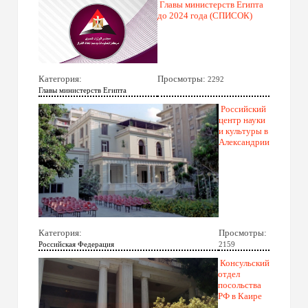
Главы министерств Египта
до 2024 года (СПИСОК)
Категория:
Просмотры:
2292
Главы министерств Египта
Российский
центр науки
и культуры в
Александрии
Категория:
Просмотры:
Российская Федерация
2159
Консульский
отдел
посольства
РФ в Каире