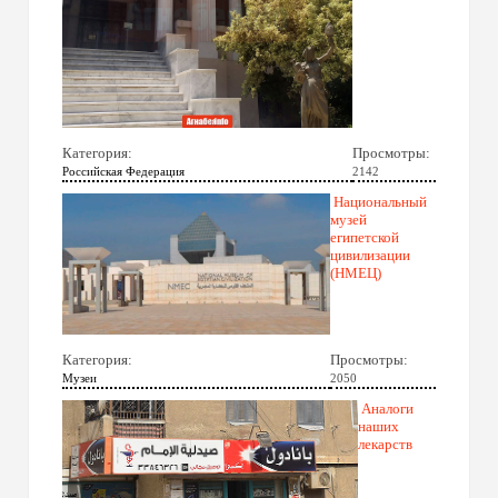
Категория:
Просмотры:
Российская Федерация
2142
Национальный
музей
египетской
цивилизации
(НМЕЦ)
Категория:
Просмотры:
Музеи
2050
Аналоги
наших
лекарств