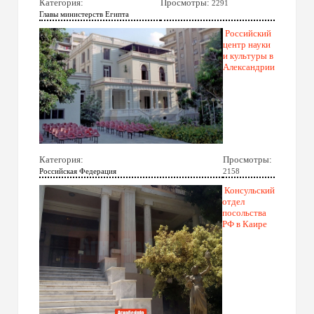
Категория:
Просмотры:
2291
Главы министерств Египта
Российский
центр науки
и культуры в
Александрии
Категория:
Просмотры:
Российская Федерация
2158
Консульский
отдел
посольства
РФ в Каире