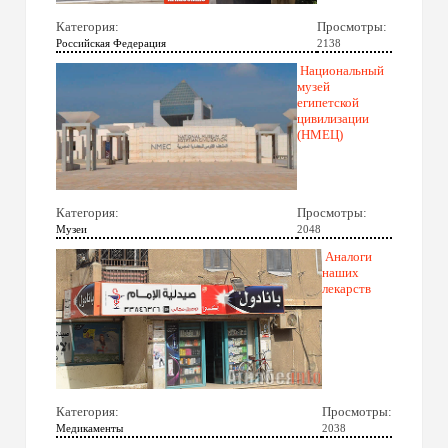
Категория:
Просмотры:
Российская Федерация
2138
Национальный
музей
египетской
цивилизации
(НМЕЦ)
Категория:
Просмотры:
Музеи
2048
Аналоги
наших
лекарств
Категория:
Просмотры:
Медикаменты
2038