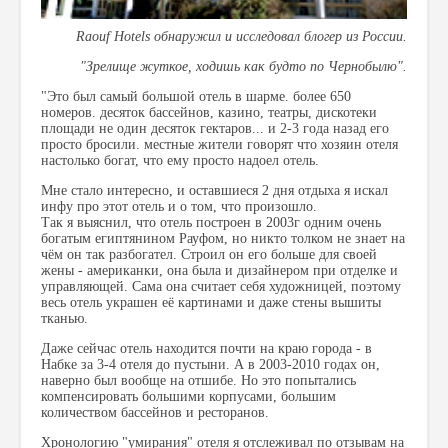
Raouf Hotels обнаружил и исследовал блогер из России.
"Зрелище жуткое, ходишь как будто по Чернобылю".
"Это был самый большой отель в шарме. более 650
номеров. десяток бассейнов, казино, театры, дискотеки
площади не один десяток гектаров... и 2-3 года назад его
просто бросили. местные жители говорят что хозяин отеля
настолько богат, что ему просто надоел отель.
Мне стало интересно, и оставшиеся 2 дня отдыха я искал
инфу про этот отель и о том, что произошло.
Так я выяснил, что отель построен в 2003г одним очень
богатым египтянином Рауфом, но никто толком не знает на
чём он так разбогател. Строил он его больше для своей
жены - американки, она была и дизайнером при отделке и
управляющей. Сама она считает себя художницей, поэтому
весь отель украшен её картинами и даже стены вышиты
тканью.
Даже сейчас отель находится почти на краю города - в
Набке за 3-4 отеля до пустыни. А в 2003-2010 годах он,
наверно был вообще на отшибе. Но это попытались
компенсировать большими корпусами, большим
количеством бассейнов и ресторанов.
Хронологию "умирания" отеля я отслеживал по отзывам на