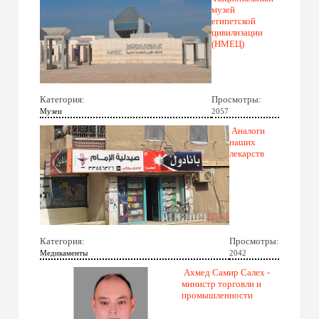
музей
египетской
цивилизации
(НМЕЦ)
Категория:
Просмотры:
Музеи
2057
Аналоги
наших
лекарств
Категория:
Просмотры:
Медикаменты
2042
Ахмед Самир Салех -
министр торговли и
промышленности