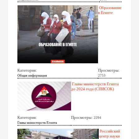
Образование
в Египте
Категория:
Просмотры:
Общая информация
2753
Главы министерств Египта
до 2024 года (СПИСОК)
Категория:
Просмотры:
2294
Главы министерств Египта
Российский
центр науки