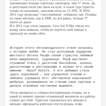
напоминают больше советские санатории, чем 5* отель. Да
и репутация отеля уже была на нуле, и ехали туда туристы
только по незнанию, заполняя отель на 15-20%. В 2010-
2011 году несколько "счастливчиков" побывало там. Отзывы
не такие жёсткие, как в 2008, но всё равно, больше 3*
никто не давал.
И в 2012 году отель закрыли. Сеть Sol-Y-Mar сбили ото
всюду свои вывески, чтобы не портить свой имидж и
написали на своём сайте.
История этого пятизвездочного отеля началась
с истории любви. Он стал роскошным подарком
местного богача Рауфа своей страстно любимой
жене-американке, художнице. Рауф выстроил
огромный отель с десятком бассейнов, казино,
дискотеками и ресторанами и назвал его своим
именем - Raouf Hotels. А его любимая стала
здесь королевой - она управляла отелем и
любовно украшала его: обставляла изысканной
мебелью, развешивала по стенам свои картины и
делала огромные настенные вышивки.
Отель процветал и собирал восторженные отзывы, но в
какой-то момент хорошо отлаженный механизм его работы
словно дал сбой. Туристов становилось все меньше и
меньше, официанты работали спустя рукава, пляж