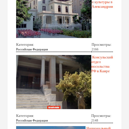
и культуры в
Александрии
Категория:
Просмотры:
Российская Федерация
2166
Консульский
отдел
посольства
РФ в Каире
Категория:
Просмотры:
Российская Федерация
2148
Национальный