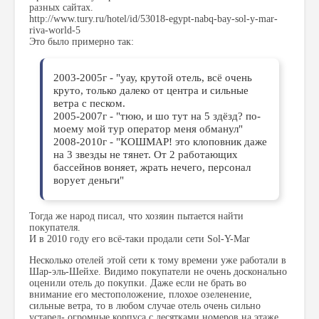
разных сайтах.
http://www.tury.ru/hotel/id/53018-egypt-nabq-bay-sol-y-mar-
riva-world-5
Это было примерно так:
2003-2005г - "уау, крутой отель, всё очень
круто, только далеко от центра и сильные
ветра с песком.
2005-2007г - "тюю, и шо тут на 5 здёзд? по-
моему мой тур оператор меня обманул"
2008-2010г - "КОШМАР! это клоповник даже
на 3 звезды не тянет. От 2 работающих
бассейнов воняет, жрать нечего, персонал
ворует деньги"
Тогда же народ писал, что хозяин пытается найти
покупателя.
И в 2010 году его всё-таки продали сети Sol-Y-Mar
Несколько отелей этой сети к тому времени уже работали в
Шар-эль-Шейхе. Видимо покупатели не очень досконально
оценили отель до покупки. Даже если не брать во
внимание его местоположение, плохое озеленение,
сильные ветра, то в любом случае отель очень сильно
устарел- огромные корпуса с десятками номеров на этаже