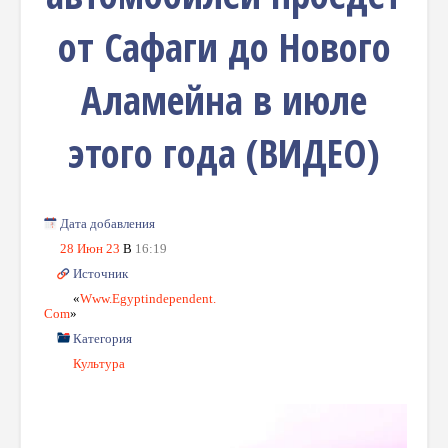
от Сафаги до Нового
Аламейна в июле
этого года (ВИДЕО)
Дата добавления
28 Июн 23
В
16:19
Источник
«
Www.egyptindependent.
Com
»
Категория
Культура