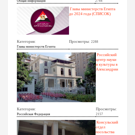
Общая информация
2744
Главы министерств Египта
до 2024 года (СПИСОК)
Категория:
Просмотры:
2288
Главы министерств Египта
Российский
центр науки
и культуры в
Александрии
Категория:
Просмотры:
Российская Федерация
2157
Консульский
отдел
посольства