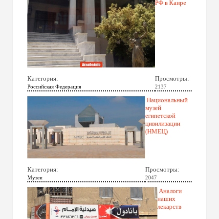
РФ в Каире
Категория:
Просмотры:
Российская Федерация
2137
Национальный
музей
египетской
цивилизации
(НМЕЦ)
Категория:
Просмотры:
Музеи
2047
Аналоги
наших
лекарств