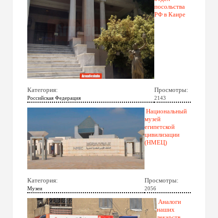
посольства
РФ в Каире
Категория:
Просмотры:
Российская Федерация
2143
Национальный
музей
египетской
цивилизации
(НМЕЦ)
Категория:
Просмотры:
Музеи
2056
Аналоги
наших
лекарств