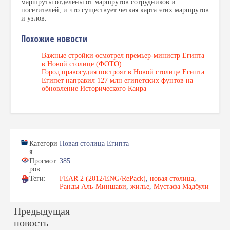
маршруты отделены от маршрутов сотрудников и
посетителей, и что существует четкая карта этих маршрутов
и узлов.
Похожие новости
Важные стройки осмотрел премьер-министр Египта
в Новой столице (ФОТО)
Город правосудия построят в Новой столице Египта
Египет направил 127 млн египетских фунтов на
обновление Исторического Каира
Категори
Новая столица Египта
я
Просмот
385
ров
Теги:
FEAR 2 (2012/ENG/RePack)
,
новая столица
,
Ранды Аль-Миншави
,
жилье
,
Мустафа Мадбули
Предыдущая
новость