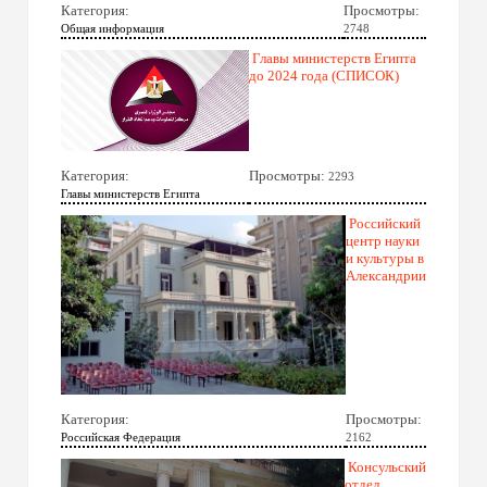
Категория:
Просмотры:
Общая информация
2748
Главы министерств Египта
до 2024 года (СПИСОК)
Категория:
Просмотры:
2293
Главы министерств Египта
Российский
центр науки
и культуры в
Александрии
Категория:
Просмотры:
Российская Федерация
2162
Консульский
отдел