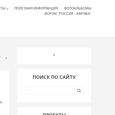
КТЫ
ПОЛЕЗНАЯ ИНФОРМАЦИЯ
ФОТОАЛЬБОМЫ
keyboard_arrow_down
ФОРУМ "РОССИЯ - АФРИКА"
в
7
»
ПОИСК ПО САЙТУ
и
и,