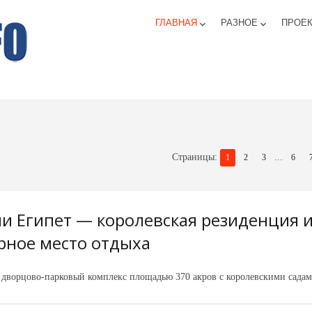
ГЛАВНАЯ
РАЗНОЕ
ПРОЕ
keyboard_arrow_down
keyboard_arrow_down
Страницы
:
...
1
2
3
6
и Египет — королевская резиденция 
рное место отдыха
дворцово-парковый комплекс площадью 370 акров с королевскими садам