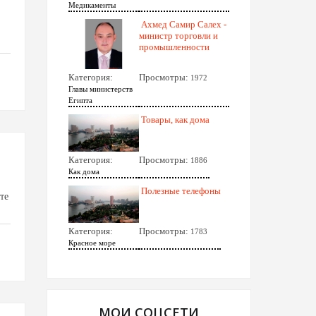
Медикаменты
Ахмед Самир Салех -
министр торговли и
промышленности
Категория:
Просмотры:
1972
Главы министерств
Египта
Товары, как дома
Категория:
Просмотры:
1886
Как дома
Полезные телефоны
те
Категория:
Просмотры:
1783
Красное море
МОИ СОЦСЕТИ