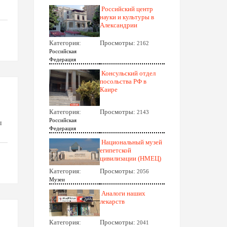
Российский центр
науки и культуры в
Александрии
Категория:
Просмотры:
2162
Российская
Федерация
Консульский отдел
посольства РФ в
Каире
Категория:
Просмотры:
2143
Российская
ы
Федерация
Национальный музей
египетской
цивилизации (НМЕЦ)
Категория:
Просмотры:
2056
Музеи
Аналоги наших
лекарств
Категория:
Просмотры:
2041