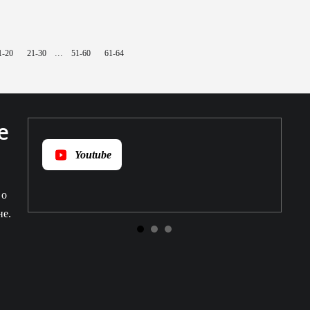
...
1-20
21-30
51-60
61-64
е
Youtube
 о
не.