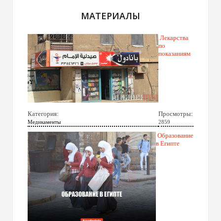
МАТЕРИАЛЫ
Лекарства
по
показаниям
Категория:
Просмотры:
Медикаменты
2859
Образование
в Египте