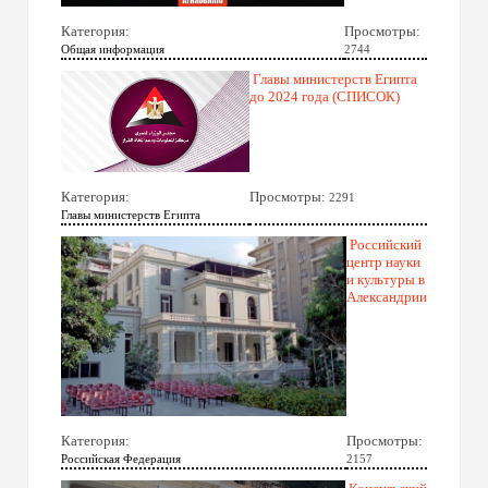
Категория:
Просмотры:
Общая информация
2744
Главы министерств Египта
до 2024 года (СПИСОК)
Категория:
Просмотры:
2291
Главы министерств Египта
Российский
центр науки
и культуры в
Александрии
Категория:
Просмотры:
Российская Федерация
2157