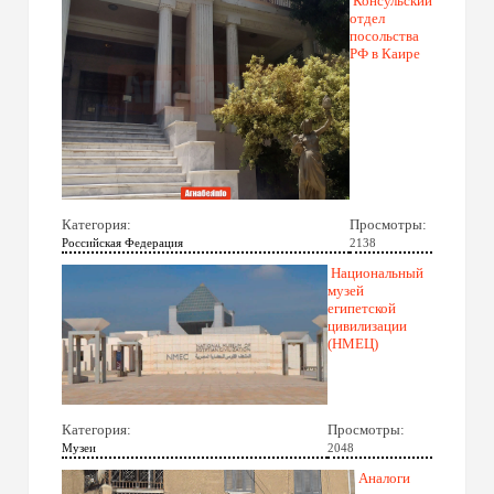
Консульский
отдел
посольства
РФ в Каире
Категория:
Просмотры:
Российская Федерация
2138
Национальный
музей
египетской
цивилизации
(НМЕЦ)
Категория:
Просмотры:
Музеи
2048
Аналоги