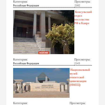
Категория:
Просмотры:
Российская Федерация
2162
Консульский
отдел
посольства
РФ в Каире
Категория:
Просмотры:
Российская Федерация
2143
Национальный
музей
египетской
цивилизации
(НМЕЦ)
Категория:
Просмотры: