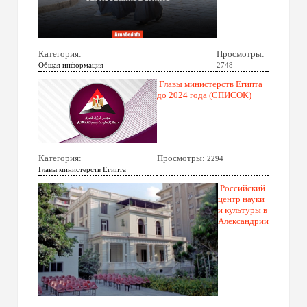
Категория:
Просмотры:
Общая информация
2748
Главы министерств Египта
до 2024 года (СПИСОК)
Категория:
Просмотры:
2294
Главы министерств Египта
Российский
центр науки
и культуры в
Александрии