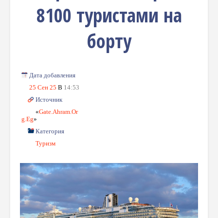
8100 туристами на
борту
Дата добавления
25 Сен 25
В
14:53
Источник
«
Gate.ahram.or
G.eg
»
Категория
Туризм